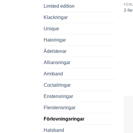
FÖR
Limited edition
2-fä
Klackringar
Unique
Haloringar
Ädelstenar
Alliansringar
Armband
Coctailringar
Enstensringar
Flerstensringar
Förlovningsringar
Halsband