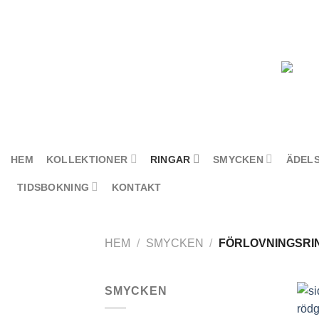
Skip
to
content
HEM
KOLLEKTIONER
RINGAR
SMYCKEN
ÄDEL
TIDSBOKNING
KONTAKT
HEM
/
SMYCKEN
/
FÖRLOVNINGSRI
SMYCKEN