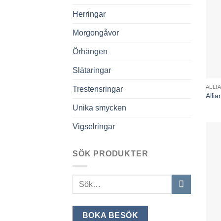
Herringar
Morgongåvor
Örhängen
Slätaringar
ALLI
Trestensringar
Alli
Unika smycken
Vigselringar
SÖK PRODUKTER
Sök
efter:
BOKA BESÖK