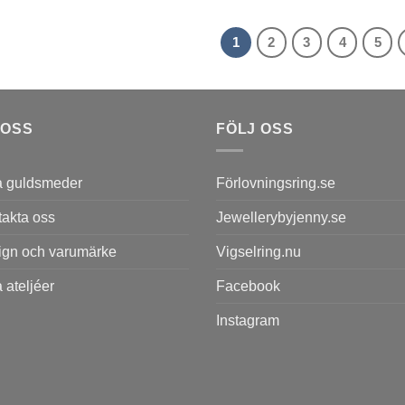
1
2
3
4
5
 OSS
FÖLJ OSS
a guldsmeder
Förlovningsring.se
akta oss
Jewellerybyjenny.se
ign och varumärke
Vigselring.nu
 ateljéer
Facebook
Instagram