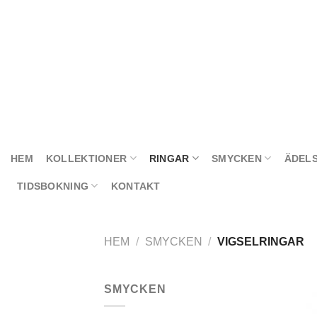
Skip
to
content
HEM
KOLLEKTIONER
RINGAR
SMYCKEN
ÄDEL
TIDSBOKNING
KONTAKT
HEM
/
SMYCKEN
/
VIGSELRINGAR
SMYCKEN