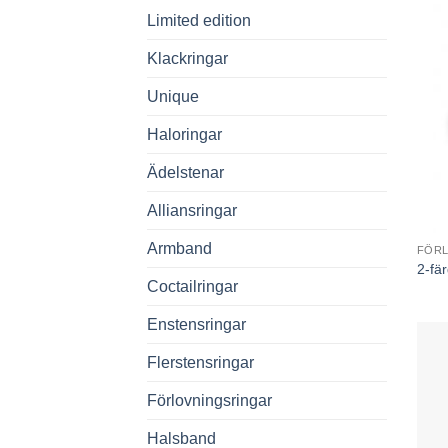
Limited edition
Klackringar
Unique
Haloringar
Ädelstenar
Alliansringar
Armband
FÖR
2-fä
Coctailringar
Enstensringar
Flerstensringar
Förlovningsringar
Halsband