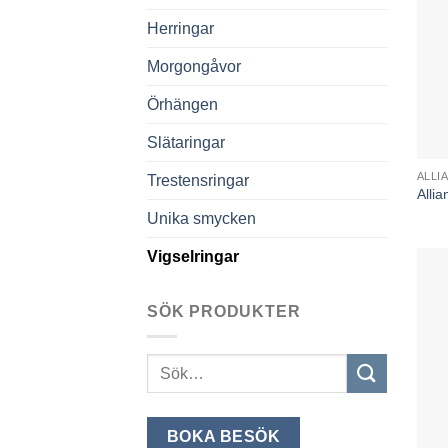
Herringar
Morgongåvor
Örhängen
Slätaringar
ALLI
Trestensringar
Alli
Unika smycken
Vigselringar
SÖK PRODUKTER
Sök
efter:
BOKA BESÖK