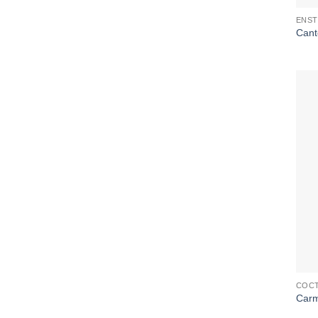
ENST
Cant
COCT
Carm