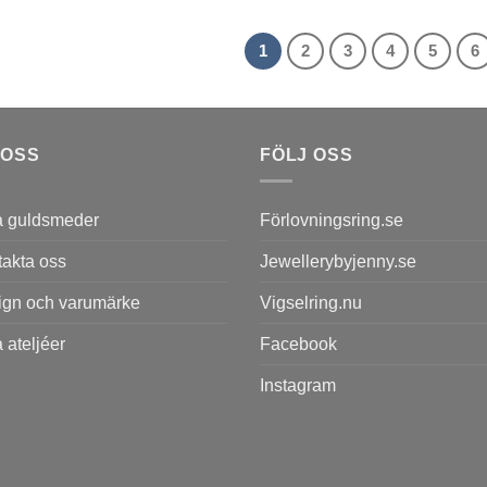
1
2
3
4
5
6
 OSS
FÖLJ OSS
a guldsmeder
Förlovningsring.se
akta oss
Jewellerybyjenny.se
ign och varumärke
Vigselring.nu
 ateljéer
Facebook
Instagram