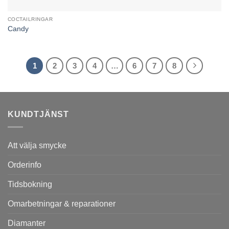
COCTAILRINGAR
Candy
1
2
3
4
…
6
7
8
KUNDTJÄNST
Att välja smycke
Orderinfo
Tidsbokning
Omarbetningar & reparationer
Diamanter