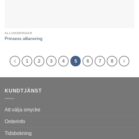
ALLIANSRINGAR
Prinsess alliansring
1
2
3
4
5
6
7
8
KUNDTJÄNST
Att välja smycke
Orderinfo
Tidsbokning