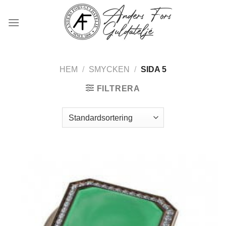
Skip
to
content
HEM
/
SMYCKEN
/
SIDA 5
FILTRERA