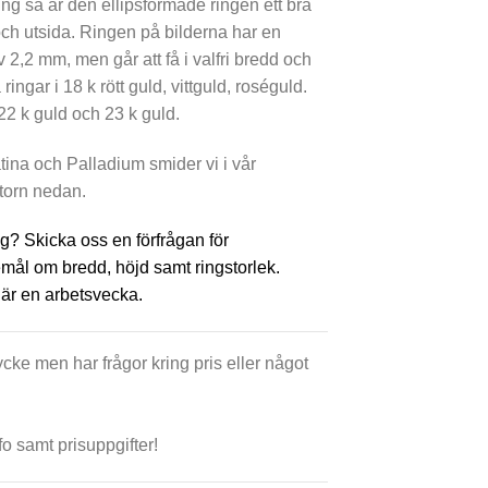
ng så är den ellipsformade ringen ett bra
och utsida. Ringen på bilderna har en
2,2 mm, men går att få i valfri bredd och
ringar i 18 k rött guld, vittguld, roséguld.
 22 k guld och 23 k guld.
ina och Palladium smider vi i vår
atorn nedan.
ng? Skicka oss en förfrågan för
emål om bredd, höjd samt ringstorlek.
 är en arbetsvecka.
cke men har frågor kring pris eller något
fo samt prisuppgifter!