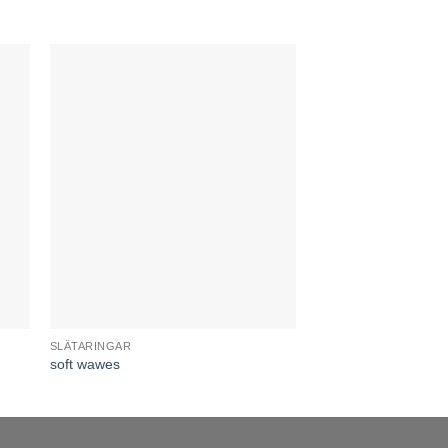
SLÄTARINGAR
HALORINGAR
soft wawes
Carmo Desire