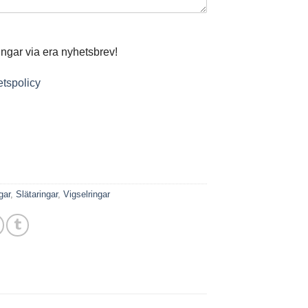
ingar via era nyhetsbrev!
tetspolicy
gar
,
Slätaringar
,
Vigselringar