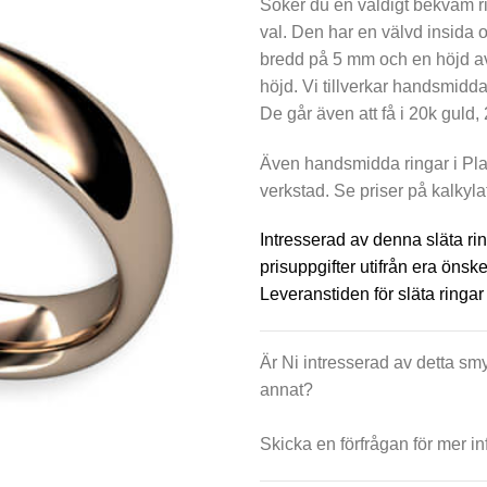
Söker du en väldigt bekväm ri
val. Den har en välvd insida 
bredd på 5 mm och en höjd av 
höjd. Vi tillverkar handsmidda 
De går även att få i 20k guld,
Även handsmidda ringar i Plat
verkstad. Se priser på kalkyl
Intresserad av denna släta ri
prisuppgifter utifrån era önsk
Leveranstiden för släta ringar
Är Ni intresserad av detta smy
annat?
Skicka en förfrågan för mer in