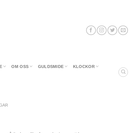
E
OM OSS
GULDSMIDE
KLOCKOR
NGAR