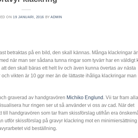
TED ON
19 JANUARI, 2016
BY
ADMIN
ast betraktas på en bild, den skall kännas. Många klackringar är
smed när man ser sådana tunna ringar som tyvärr har en väldigt k
att den skall bäras ett helt liv och även kunna övertas av nästa
 och vikten är 10 ggr mer än de lättaste ihåliga klackringar man
tt och graverad av handgravören
Michiko Englund
. Vii tar fram all
visualisera hur ringen ser ut så använder vi oss av cad. När det
kt till handgravören som tar fram skissförslag utifrån era önskemål
an utför skissförslag på gravyr klackring mot en minimiersättning
vyrarbetet vid beställning.