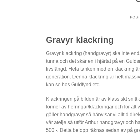
POS
Gravyr klackring
Gravyr klackring (handgravyr) ska inte end
tunna och det skär en i hjärtat på en Guld
livslängd. Hela tanken med en klackring är 
generation. Denna klackring är helt massiv
kan se hos Guldfynd etc.
Klackringen på bilden är av klassiskt sni
former av herringar/klackringar och för att 
gäller handgravyr så hänvisar vi alltid dire
vår ateljé så utför Arthur handgravyr och h
500,-. Detta belopp räknas sedan av på gra