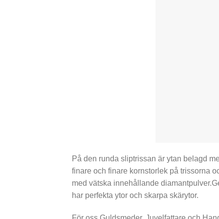
På den runda sliptrissan är ytan belagd med
finare och finare kornstorlek på trissorna o
med vätska innehållande diamantpulver.Ge
har perfekta ytor och skarpa skärytor.
För oss Guldsmeder, Juvelfattare och Handg