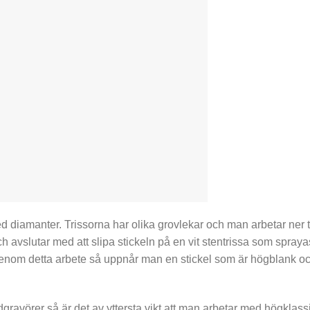
 diamanter. Trissorna har olika grovlekar och man arbetar ner ti
ch avslutar med att slipa stickeln på en vit stentrissa som spraya
nom detta arbete så uppnår man en stickel som är högblank o
ravörer så är det av yttersta vikt att man arbetar med högklass