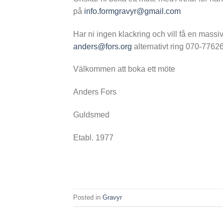
på
info.formgravyr@gmail.com
Har ni ingen klackring och vill få en massiv
anders@fors.org
alternativt ring 070-7762
Välkommen att boka ett möte
Anders Fors
Guldsmed
Etabl. 1977
Posted in
Gravyr