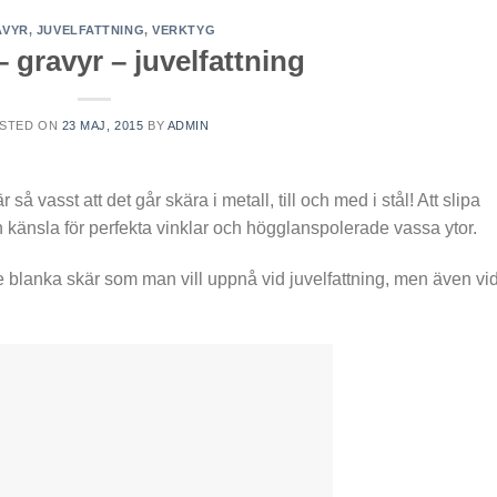
AVYR
,
JUVELFATTNING
,
VERKTYG
– gravyr – juvelfattning
STED ON
23 MAJ, 2015
BY
ADMIN
r så vasst att det går skära i metall, till och med i stål! Att slipa
h känsla för perfekta vinklar och högglanspolerade vassa ytor.
i de blanka skär som man vill uppnå vid juvelfattning, men även vi