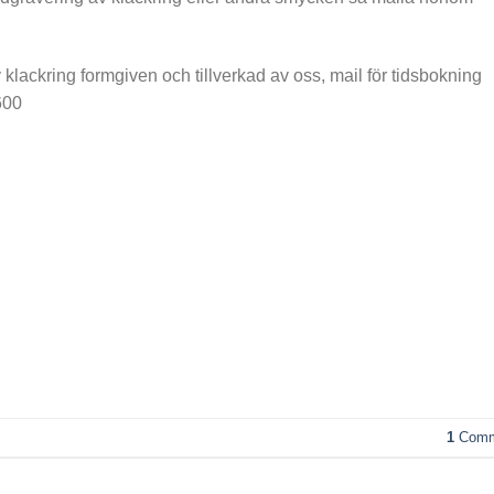
 klackring formgiven och tillverkad av oss, mail för tidsbokning
600
1
Comm