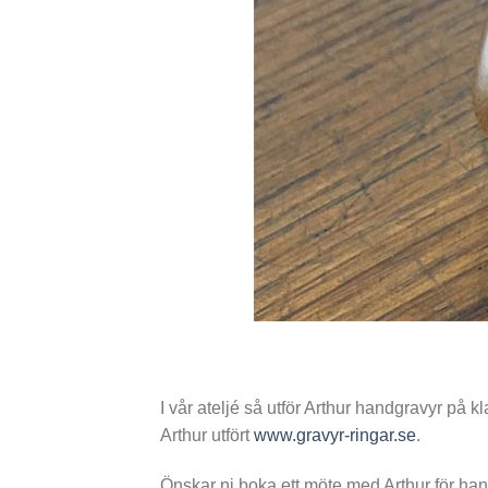
I vår ateljé så utför Arthur handgravyr p
Arthur utfört
www.gravyr-ringar.se
.
Önskar ni boka ett möte med Arthur för ha