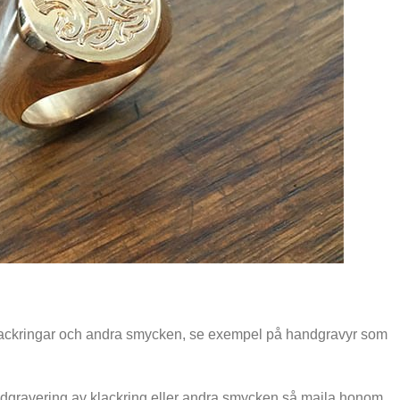
å klackringar och andra smycken, se exempel på handgravyr som
ndgravering av klackring eller andra smycken så maila honom