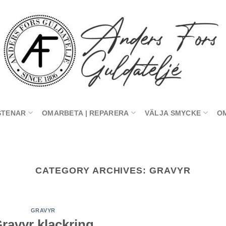
STENAR
OMARBETA | REPARERA
VÄLJA SMYCKE
O
CATEGORY ARCHIVES:
GRAVYR
GRAVYR
ravyr klackring