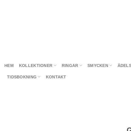
Skip
to
content
HEM
KOLLEKTIONER
RINGAR
SMYCKEN
ÄDEL
TIDSBOKNING
KONTAKT
G